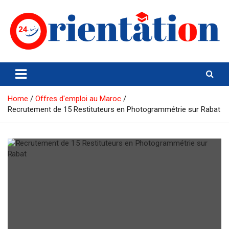
Skip
to
content
Orientation24
Emploi et Orientation au Maroc
Home
Offres d'emploi au Maroc
Recrutement de 15 Restituteurs en Photogrammétrie sur Rabat