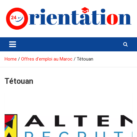
Skip
to
content
Orientation24
Emploi et Orientation au Maroc
Home
Offres d'emploi au Maroc
Tétouan
Tétouan