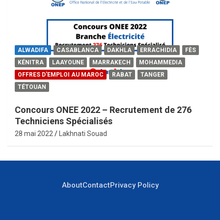
ALWADIFA
CASABLANCA
DAKHLA
ERRACHIDIA
FÈS
KÉNITRA
LAAYOUNE
MARRAKECH
MOHAMMEDIA
OFFRES D'EMPLOI AU MAROC
RABAT
TANGER
TÉTOUAN
Concours ONEE 2022 – Recrutement de 276
Techniciens Spécialisés
28 mai 2022
Lakhnati Souad
About
Contact
Privacy Policy