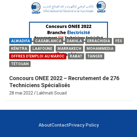
ALWADIFA
CASABLANCA
DAKHLA
ERRACHIDIA
FÈS
KÉNITRA
LAAYOUNE
MARRAKECH
MOHAMMEDIA
OFFRES D'EMPLOI AU MAROC
RABAT
TANGER
TÉTOUAN
Concours ONEE 2022 – Recrutement de 276
Techniciens Spécialisés
28 mai 2022
Lakhnati Souad
About
Contact
Privacy Policy