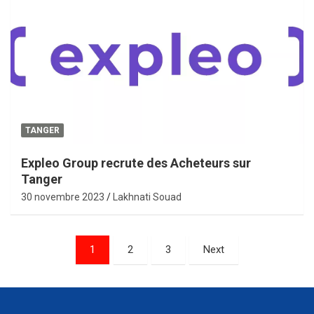
TANGER
Expleo Group recrute des Acheteurs sur
Tanger
30 novembre 2023
Lakhnati Souad
Pagination
1
2
3
Next
des
publications