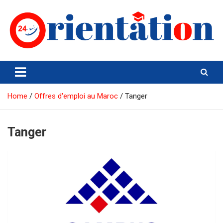
Skip
to
content
Orientation24
Emploi et Orientation au Maroc
Home
Offres d'emploi au Maroc
Tanger
Tanger