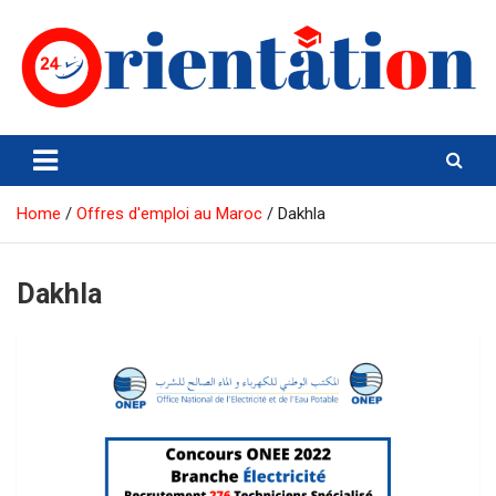
Skip
to
content
Orientation24
Emploi et Orientation au Maroc
Home
Offres d'emploi au Maroc
Dakhla
Dakhla