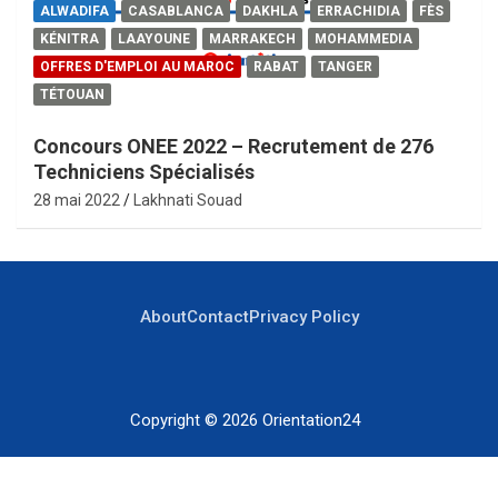
ALWADIFA
CASABLANCA
DAKHLA
ERRACHIDIA
FÈS
KÉNITRA
LAAYOUNE
MARRAKECH
MOHAMMEDIA
OFFRES D'EMPLOI AU MAROC
RABAT
TANGER
TÉTOUAN
Concours ONEE 2022 – Recrutement de 276
Techniciens Spécialisés
28 mai 2022
Lakhnati Souad
About
Contact
Privacy Policy
Copyright © 2026
Orientation24