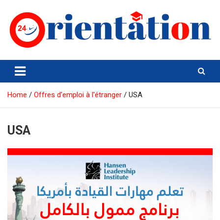
Skip
to
content
Orientation24
Emploi et Orientation au Maroc
Home
Offres d'emploi à l'étranger
USA
USA