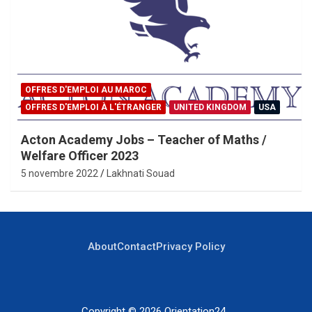
OFFRES D'EMPLOI AU MAROC
OFFRES D'EMPLOI À L'ÉTRANGER
UNITED KINGDOM
USA
Acton Academy Jobs – Teacher of Maths /
Welfare Officer 2023
5 novembre 2022
Lakhnati Souad
About
Contact
Privacy Policy
Copyright © 2026
Orientation24