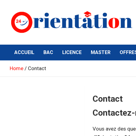
Skip
to
content
Orientation24
Emploi et Orientation au Maroc
ACCUEIL
BAC
LICENCE
MASTER
OFFRE
Home
Contact
Contact
Contactez
Vous avez des ques