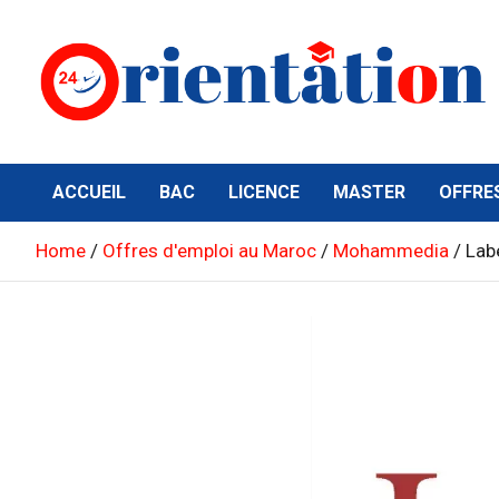
Skip
to
content
Orientation24
Emploi et Orientation au Maroc
ACCUEIL
BAC
LICENCE
MASTER
OFFRE
Home
Offres d'emploi au Maroc
Mohammedia
Labe