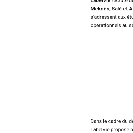
LabelVie
recrute 
Meknès, Salé et A
s’adressent aux ét
opérationnels au se
Dans le cadre du d
LabelVie propose p