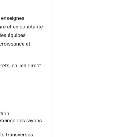
s enseignes
uré et en constante
des équipes
croissance et
ets, en lien direct
.
tion.
ormance des rayons.
ts transverses.