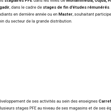
des
stagiaires PFE
dans les villes de
Mohammedia, Oujda, H
gadir
, dans le cadre de
stages de fin d’études rémunérés
udiants en dernière année ou en
Master
, souhaitant particip
in du secteur de la grande distribution.
éveloppement de ses activités au sein des enseignes
Carre
lusieurs stages PFE au niveau de ses magasins et de ses é