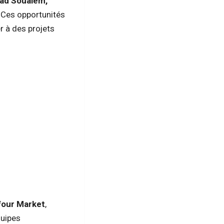
ad Soualem,
. Ces opportunités
er à des projets
four Market
,
quipes