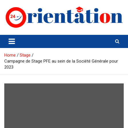
Skip
to
content
Orientation24
Emploi et Orientation au Maroc
Home
Stage
Campagne de Stage PFE au sein de la Société Générale pour
2023