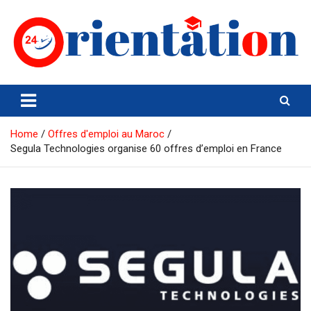
Skip
to
content
Orientation24
Emploi et Orientation au Maroc
Home
Offres d'emploi au Maroc
Segula Technologies organise 60 offres d’emploi en France