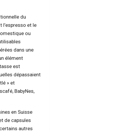
tionnelle du
 l’espresso et le
 domestique ou
tilisables
sérées dans une
 un élément
 tasse est
uelles dépassaient
lé » et
scafé, BabyNes,
sines en Suisse
et de capsules
certains autres