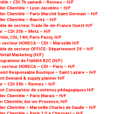
ntèle – CDI 7h samedi – Rennes – H/F
ler Clientèle – Lyon Jacobins – H/F
ler Clientèle – Paris Marché Saint Germain – H/F
ler Clientèle – Biarritz – H/F
ble de secteur Trade Île-de-France Ouest H/F
r – CDI 35h – Metz – H/F
tèle, CDI, 14H, Paris Passy, H/F
 secteur HORECA – CDI – Marseille H/F
ble de secteur OFFICE- Département 29 – H/F
Retail Marketing (H/F)
ogramme de Fidélité B2C (H/F)
 secteur HORECA – CDI – Paris – H/F
joint Responsable Boutique – Saint Lazare – H/F
ant Demand & supply planner H/F
r – CDI 35h – Rennes – H/F
ant Concepteur de contenus pédagogiques H/F
ler Clientèle – Paris Marais – H/F
er Clientèle, Aix-en-Provence, H/F
ler Clientèle – Marseille Charles de Gaulle – H/F
ler Clientèle – Parly 2 (Le Chesnay) – H/F