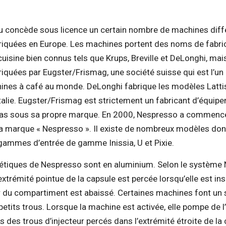
u concède sous licence un certain nombre de machines diff
riquées en Europe. Les machines portent des noms de fabri
uisine bien connus tels que Krups, Breville et DeLonghi, mai
riquées par Eugster/Frismag, une société suisse qui est l’un
ines à café au monde. DeLonghi fabrique les modèles Latt
talie. Eugster/Frismag est strictement un fabricant d’équipe
pas sous sa propre marque. En 2000, Nespresso a commencé 
a marque « Nespresso ». Il existe de nombreux modèles dont
s gammes d’entrée de gamme Inissia, U et Pixie.
tiques de Nespresso sont en aluminium. Selon le système N
’extrémité pointue de la capsule est percée lorsqu’elle est in
er du compartiment est abaissé. Certaines machines font un s
 petits trous. Lorsque la machine est activée, elle pompe de
 des trous d’injecteur percés dans l’extrémité étroite de la 