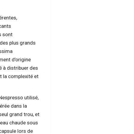
érentes,
cants
s sont
 des plus grands
issima
ment d’origine
à distribuer des
 la complexité et
espresso utilisé,
sérée dans la
eul grand trou, et
 l’eau chaude sous
capsule lors de