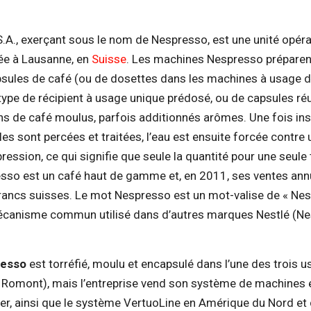
.A., exerçant sous le nom de Nespresso, est une unité opéra
ée à Lausanne, en
Suisse
. Les machines Nespresso préparent
apsules de café (ou de dosettes dans les machines à usage
type de récipient à usage unique prédosé, ou de capsules réu
ins de café moulus, parfois additionnés arômes. Une fois in
es sont percées et traitées, l’eau est ensuite forcée contre
ression, ce qui signifie que seule la quantité pour une seule
sso est un café haut de gamme et, en 2011, ses ventes ann
francs suisses. Le mot Nespresso est un mot-valise de « Nest
mécanisme commun utilisé dans d’autres marques Nestlé (Ne
resso
est torréfié, moulu et encapsulé dans l’une des trois u
 Romont), mais l’entreprise vend son système de machines 
er, ainsi que le système VertuoLine en Amérique du Nord et 