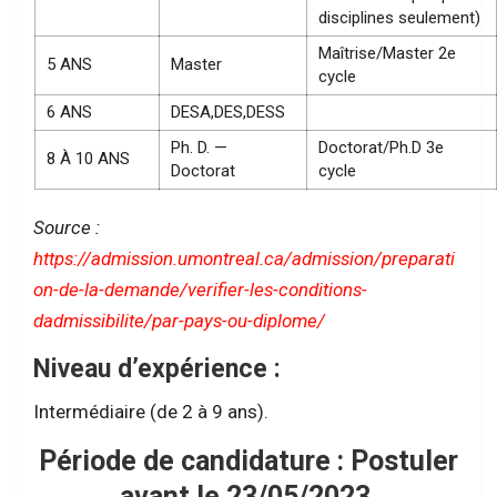
disciplines seulement)
Maîtrise/Master 2e
5 ANS
Master
cycle
6 ANS
DESA,DES,DESS
Ph. D. —
Doctorat/Ph.D 3e
8 À 10 ANS
Doctorat
cycle
Source :
https://admission.umontreal.ca/admission/preparati
on-de-la-demande/verifier-les-conditions-
dadmissibilite/par-pays-ou-diplome/
Niveau d’expérience :
Intermédiaire (de 2 à 9 ans).
Période de candidature : Postuler
avant le 23/05/2023
.