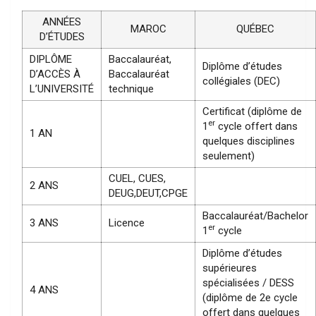
ANNÉES
MAROC
QUÉBEC
D’ÉTUDES
DIPLÔME
Baccalauréat,
Diplôme d’études
D’ACCÈS À
Baccalauréat
collégiales (DEC)
L’UNIVERSITÉ
technique
Certificat (diplôme de
er
1
cycle offert dans
1 AN
quelques disciplines
seulement)
CUEL, CUES,
2 ANS
DEUG,DEUT,CPGE
Baccalauréat/Bachelor
3 ANS
Licence
er
1
cycle
Diplôme d’études
supérieures
spécialisées / DESS
4 ANS
(diplôme de 2e cycle
offert dans quelques