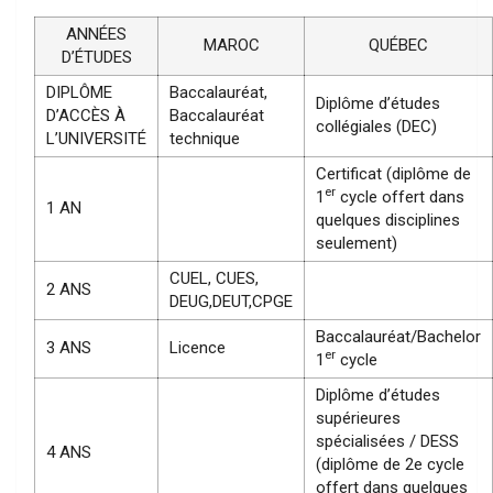
ANNÉES
MAROC
QUÉBEC
D’ÉTUDES
DIPLÔME
Baccalauréat,
Diplôme d’études
D’ACCÈS À
Baccalauréat
collégiales (DEC)
L’UNIVERSITÉ
technique
Certificat (diplôme de
er
1
cycle offert dans
1 AN
quelques disciplines
seulement)
CUEL, CUES,
2 ANS
DEUG,DEUT,CPGE
Baccalauréat/Bachelor
3 ANS
Licence
er
1
cycle
Diplôme d’études
supérieures
spécialisées / DESS
4 ANS
(diplôme de 2e cycle
offert dans quelques