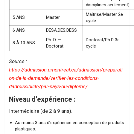
disciplines seulement)
Maîtrise/Master 2e
5 ANS
Master
cycle
6 ANS
DESA,DES,DESS
Ph. D. —
Doctorat/Ph.D 3e
8 À 10 ANS
Doctorat
cycle
Source :
https://admission.umontreal.ca/admission/preparati
on-de-la-demande/verifier-les-conditions-
dadmissibilite/par-pays-ou-diplome/
Niveau d’expérience :
Intermédiaire (de 2 à 9 ans).
Au moins 3 ans d’expérience en conception de produits
plastiques.