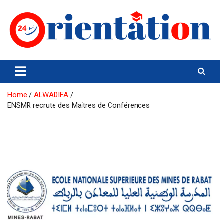
Skip
to
content
Orientation24
Emploi et Orientation au Maroc
Home
ALWADIFA
ENSMR recrute des Maîtres de Conférences