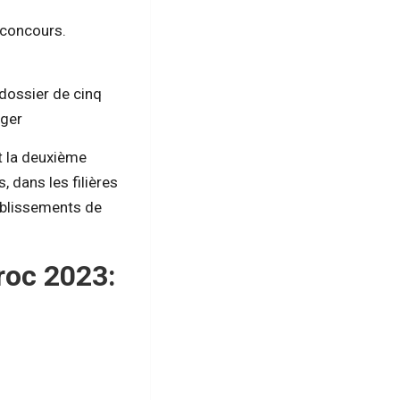
u concours.
dossier de cinq
nger
t la deuxième
 dans les filières
tablissements de
roc 2023: