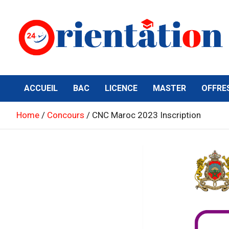
Skip
to
content
Orientation24
Emploi et Orientation au Maroc
ACCUEIL
BAC
LICENCE
MASTER
OFFRE
Home
Concours
CNC Maroc 2023 Inscription