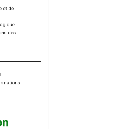
e et de
gogique
 pas des
t
Formations
on