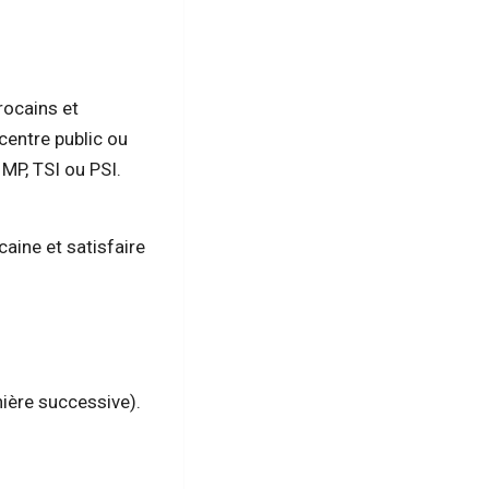
rocains et
centre public ou
 MP, TSI ou PSI.
aine et satisfaire
nière successive).