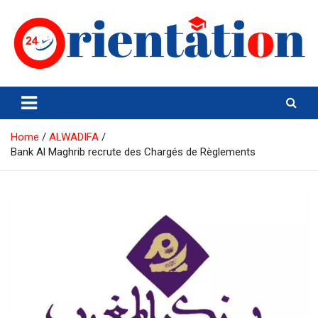
Skip
to
content
Orientation24
Emploi et Orientation au Maroc
Home
ALWADIFA
Bank Al Maghrib recrute des Chargés de Règlements