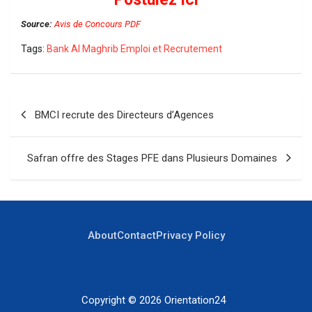
Source:
Avis de Concours PDF
Tags:
Bank Al Maghrib Emploi et Recrutement
Navigation
BMCI recrute des Directeurs d’Agences
de
l’article
Safran offre des Stages PFE dans Plusieurs Domaines
About
Contact
Privacy Policy
Copyright © 2026
Orientation24