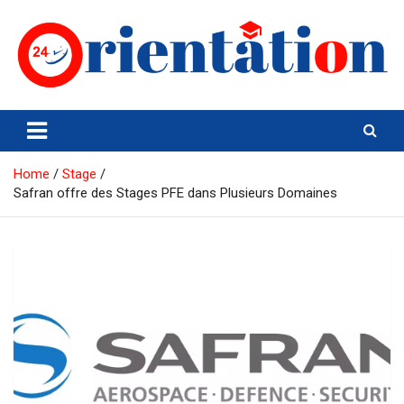
Skip
to
content
Orientation24
Emploi et Orientation au Maroc
Home
Stage
Safran offre des Stages PFE dans Plusieurs Domaines