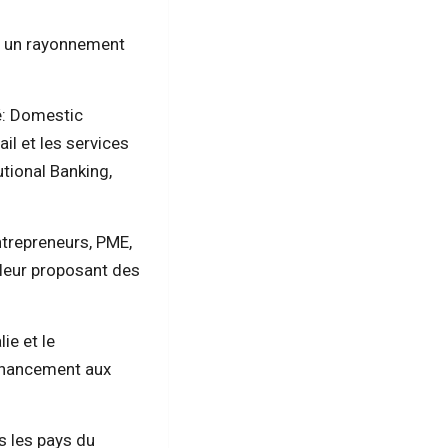
ec un rayonnement
é: Domestic
il et les services
utional Banking,
ntrepreneurs, PME,
n leur proposant des
ie et le
financement aux
s les pays du