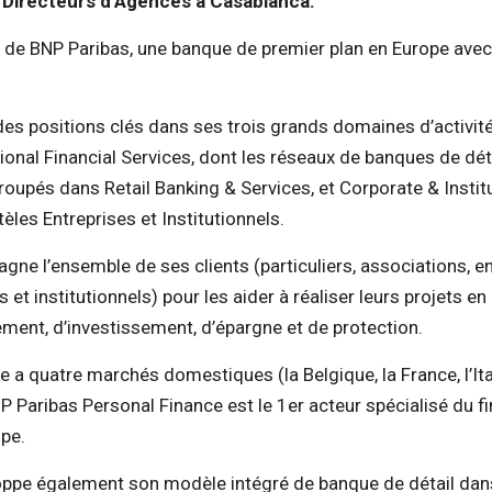
 Directeurs d’Agences à Casablanca.
le de BNP Paribas, une banque de premier plan en Europe av
des positions clés dans ses trois grands domaines d’activit
ional Financial Services, dont les réseaux de banques de déta
roupés dans Retail Banking & Services, et Corporate & Instit
tèles Entreprises et Institutionnels.
ne l’ensemble de ses clients (particuliers, associations, e
 et institutionnels) pour les aider à réaliser leurs projets e
ement, d’investissement, d’épargne et de protection.
e a quatre marchés domestiques (la Belgique, la France, l’Ital
 Paribas Personal Finance est le 1er acteur spécialisé du 
ope.
ppe également son modèle intégré de banque de détail dan