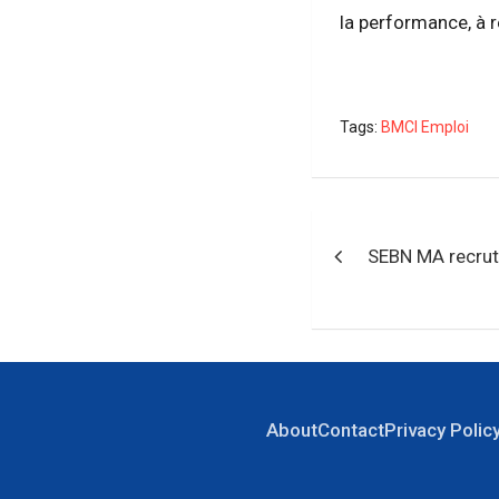
la performance, à r
Tags:
BMCI Emploi
Navigation
SEBN MA recrut
de
l’article
About
Contact
Privacy Polic