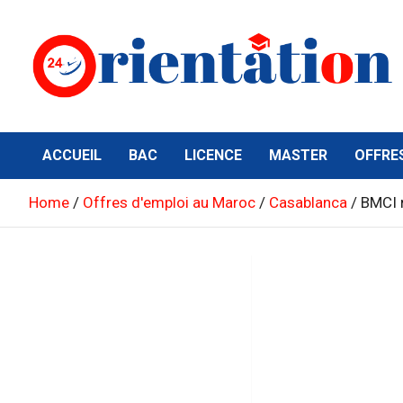
Skip
to
content
Orientation24
Emploi et Orientation au Maroc
ACCUEIL
BAC
LICENCE
MASTER
OFFRE
Home
Offres d'emploi au Maroc
Casablanca
BMCI 