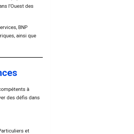
dans l’Ouest des
Services, BNP
riques, ainsi que
nces
 compétents à
ver des défis dans
rticuliers et