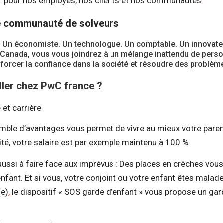
eur pour nos employés, nos clients et nos communautés
.
e communauté de solveurs
. Un économiste. Un technologue. Un comptable. Un innovate
Canada, vous vous joindrez à un mélange inattendu de perso
nforcer la confiance dans la société et résoudre des problèm
ller chez PwC france ?
 et carrière
ble d’avantages vous permet de vivre au mieux votre paren
ité, votre salaire est par exemple maintenu à 100 %
ussi à faire face aux imprévus : Des places en crèches vou
enfant. Et si vous, votre conjoint ou votre enfant êtes malade
(e)
,
le dispositif « SOS garde d’enfant » vous propose un ga