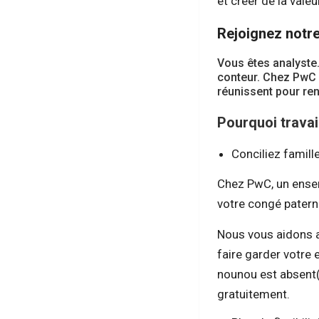
et créer de la val
Rejoignez notr
Vous êtes analyste
conteur. Chez PwC 
réunissent pour re
Pourquoi travai
Conciliez famille
Chez PwC, un ensem
votre congé patern
Nous vous aidons a
faire garder votre 
nounou est absent
gratuitement.