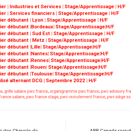
ier | Industries et Services | Stage/Apprentissage | H/F
ier | Services financiers | Stage/Apprentissage | H/F
ier débutant | Lyon | Stage/Apprentissage | H/F
cier débutant |Bordeaux| Stage/Apprentissage|H/F
ier débutant | Sud Est | Stage/Apprentissage | H/F
ier débutant | Metz | Stage/Apprentissage | H/F
ier débutant |Lille| Stage/Apprentissage|H/F
cier débutant |Nantes| Stage/Apprentissage|H/F
cier débutant |Rennes| Stage/Apprentissage|H/F
cier débutant |Rouen| Stage/Apprentissage|H/F
cier débutant |Toulouse| Stage/Apprentissage|H/F
lisé alternant DCG | Septembre 2022 | H/F
ce
,
grille salaire pwc france
,
organigramme pwc france
,
pwc advisory fr
france salaire
,
pwc france stage
,
pwc recrutement france
,
pwc siège so
te des Chargés de
ABB Canada recrut