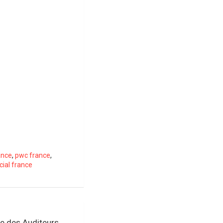
ance
,
pwc france
,
cial france
e des Auditeurs