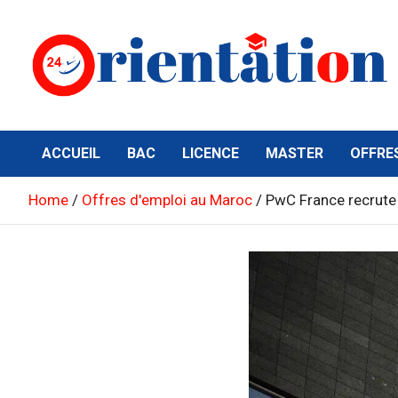
Skip
to
content
Orientation24
Emploi et Orientation au Maroc
ACCUEIL
BAC
LICENCE
MASTER
OFFRE
Home
Offres d'emploi au Maroc
PwC France recrute 