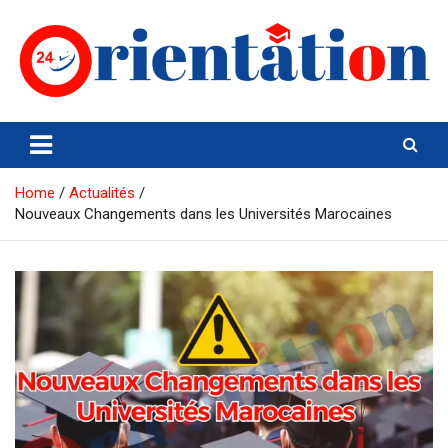
Skip
to
content
Orientation24
Emploi et Orientation au Maroc
Home
Actualités
Nouveaux Changements dans les Universités Marocaines