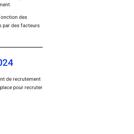
ment.
 fonction des
 par des facteurs
024
ent de recrutement
 place pour recruter