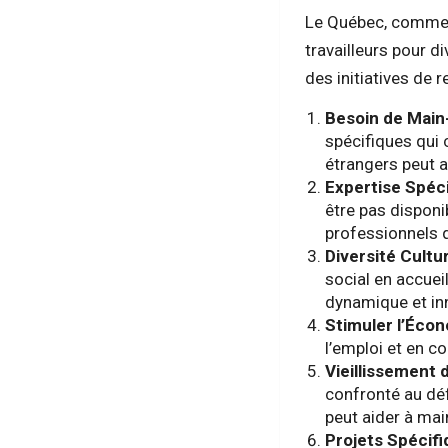
Le Québec, comme 
travailleurs pour d
des initiatives de 
Besoin de Main
spécifiques qui 
étrangers peut a
Expertise Spéci
être pas disponi
professionnels q
Diversité Cultur
social en accuei
dynamique et in
Stimuler l’Écon
l’emploi et en c
Vieillissement d
confronté au déf
peut aider à mai
Projets Spécifi