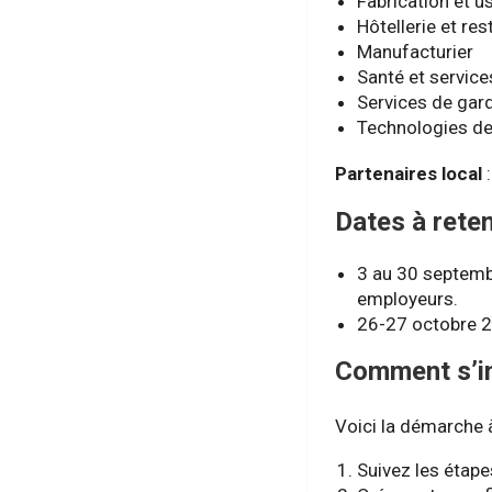
Fabrication et u
Hôtellerie et res
Manufacturier
Santé et service
Services de gard
Technologies de
Partenaires local
Dates à reten
3 au 30 septembr
employeurs.
26-27 octobre 2
Comment s’in
Voici la démarche à
Suivez les étap