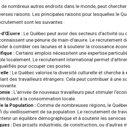
de nombreux autres endroits dans le monde, peut chercher 
iverses raisons. Les principales raisons pour lesquelles le Q
recrutement sont les suivantes :
-d’Œuvre :
Le Québec peut avoir des secteurs d’activité ou 
connaissent une pénurie de main-d’œuvre. Le recrutement de
ider à combler ces lacunes et à soutenir la croissance éco
fique :
Certains emplois nécessitent une expertise particuliè
ble localement. Le recrutement international permet d’attire
ualifiés pour occuper ces postes.
elle :
Le Québec valorise la diversité culturelle et cherche à 
llant des travailleurs étrangers. Cela peut contribuer à une s
novante.
omie :
L’arrivée de nouveaux travailleurs peut stimuler l’éco
ontribuant à la consommation locale.
e la Population :
Comme de nombreuses régions, le Québec
i du vieillissement de sa population. Le recrutement de trav
ntenir un équilibre démographique et à soutenir les services 
ques :
Des projets industriels, de construction, ou d’autres i