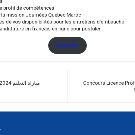
il
e profil de compétences
à la mission Journées Québec Maroc
es de vos disponibilités pour les entretiens d’embauche
ndidature en français en ligne pour postuler
Postuler
مباراة التعليم 2024 (16000 منصب)
Concours Licence Prof
y