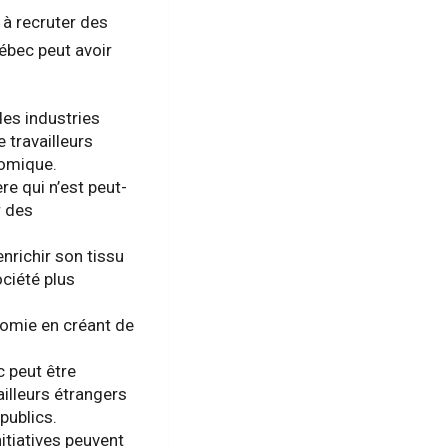
à recruter des
uébec peut avoir
des industries
 travailleurs
nomique.
re qui n’est peut-
r des
enrichir son tissu
ociété plus
nomie en créant de
 peut être
ailleurs étrangers
publics.
nitiatives peuvent