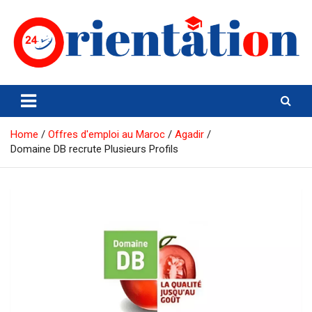
Skip
to
content
Orientation24
Emploi et Orientation au Maroc
Home
Offres d'emploi au Maroc
Agadir
Domaine DB recrute Plusieurs Profils