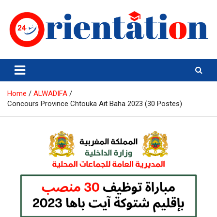
Skip
to
content
Orientation24
Emploi et Orientation au Maroc
Home
ALWADIFA
Concours Province Chtouka Ait Baha 2023 (30 Postes)