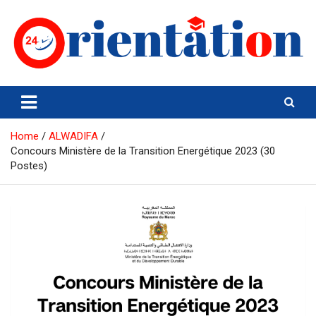
Skip
to
content
Orientation24
Emploi et Orientation au Maroc
Home
ALWADIFA
Concours Ministère de la Transition Energétique 2023 (30
Postes)