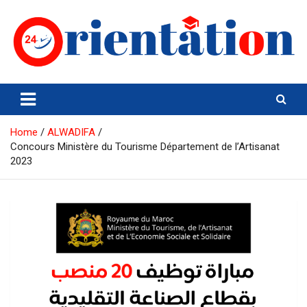
Skip
to
content
Orientation24
Emploi et Orientation au Maroc
Home
ALWADIFA
Concours Ministère du Tourisme Département de l’Artisanat
2023