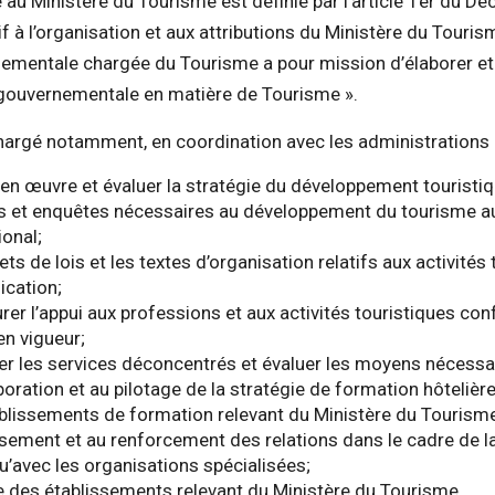
au Ministère du Tourisme est définie par l’article 1er du Dé
if à l’organisation et aux attributions du Ministère du Tourism
rnementale chargée du Tourisme a pour mission d’élaborer et
 gouvernementale en matière de Tourisme ».
t chargé notamment, en coordination avec les administrations
 en œuvre et évaluer la stratégie du développement touristiq
s et enquêtes nécessaires au développement du tourisme au
ional;
ets de lois et les textes d’organisation relatifs aux activités
lication;
rer l’appui aux professions et aux activités touristiques co
en vigueur;
ler les services déconcentrés et évaluer les moyens nécessai
aboration et au pilotage de la stratégie de formation hôtelière
ablissements de formation relevant du Ministère du Tourism
lissement et au renforcement des relations dans le cadre de 
qu’avec les organisations spécialisées;
le des établissements relevant du Ministère du Tourisme.