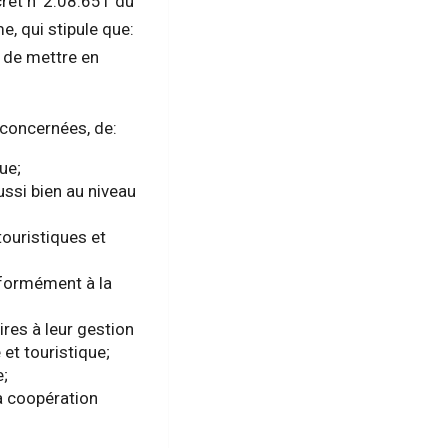
cret n°2.08.651 du
e, qui stipule que:
 de mettre en
 concernées, de:
ue;
ssi bien au niveau
 touristiques et
nformément à la
res à leur gestion
 et touristique;
e;
la coopération