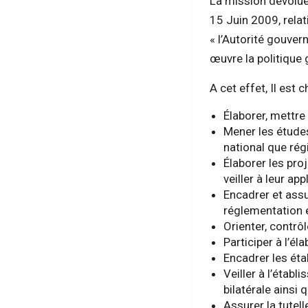
La mission dévolue 
15 Juin 2009, relat
« l’Autorité gouve
œuvre la politique
A cet effet, Il es
Élaborer, mettre
Mener les étude
national que rég
Élaborer les proj
veiller à leur app
Encadrer et assu
réglementation 
Orienter, contrô
Participer à l’él
Encadrer les ét
Veiller à l’étab
bilatérale ainsi 
Assurer la tutel