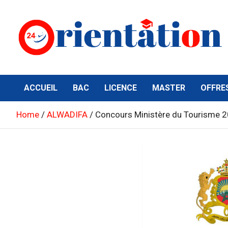
Skip
to
content
Orientation24
Emploi et Orientation au Maroc
ACCUEIL
BAC
LICENCE
MASTER
OFFRE
Home
ALWADIFA
Concours Ministère du Tourisme 2