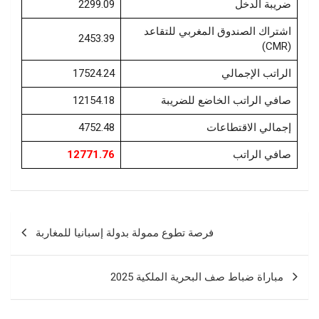
2299.09
ضريبة الدخل
اشتراك الصندوق المغربي للتقاعد
2453.39
(CMR)
17524.24
الراتب الإجمالي
12154.18
صافي الراتب الخاضع للضريبة
4752.48
إجمالي الاقتطاعات
12771.76
صافي الراتب
Navigation
فرصة تطوع ممولة بدولة إسبانيا للمغاربة
de
l’article
مباراة ضباط صف البحرية الملكية 2025