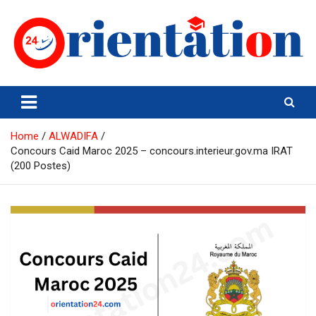
Skip
to
content
Orientation24
Emploi et Orientation au Maroc
Home
ALWADIFA
Concours Caid Maroc 2025 – concours.interieur.gov.ma IRAT
(200 Postes)