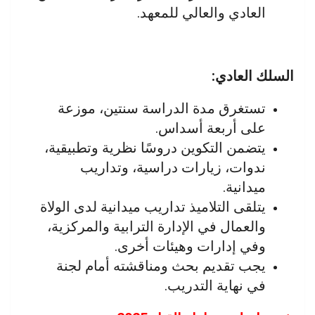
العادي والعالي للمعهد.
السلك العادي:
تستغرق مدة الدراسة سنتين، موزعة
على أربعة أسداس.
يتضمن التكوين دروسًا نظرية وتطبيقية،
ندوات، زيارات دراسية، وتداريب
ميدانية.
يتلقى التلاميذ تداريب ميدانية لدى الولاة
والعمال في الإدارة الترابية والمركزية،
وفي إدارات وهيئات أخرى.
يجب تقديم بحث ومناقشته أمام لجنة
في نهاية التدريب.