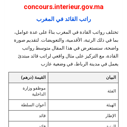
concours.interieur.gov.ma
راتب القائد في المغرب
تختلف رواتب القادة في المغرب بناءً على عدة عوامل،
بما في ذلك الرتبة، الأقدمية، والتعويضات. لتقديم صورة
واضحة، سنستعرض في هذا المقال متوسط رواتب
القادة، مع التركيز على مثال واقعي لراتب قائد مبتدئ
يعمل في مدينة الرباط، في وضعية عازب
البيان
القيمة (درهم)
موظفو وزارة
الفئة
الداخلية
الهيئة
أعوان السلطة
الإطار
قائد
الرتبة
قائد