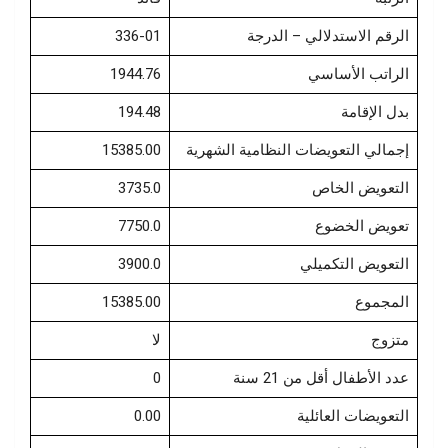
336-01
الرقم الاستدلالي – الدرجة
1944.76
الراتب الأساسي
194.48
بدل الإقامة
15385.00
إجمالي التعويضات النظامية الشهرية
3735.0
التعويض الخاص
7750.0
تعويض الخضوع
3900.0
التعويض التكميلي
15385.00
المجموع
متزوج
لا
0
عدد الأطفال أقل من 21 سنة
0.00
التعويضات العائلية