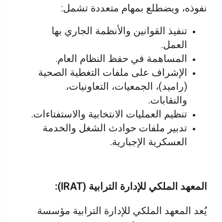
نفوذه، ويضطلع بمهام متعددة تشمل:
تنفيذ القوانين والأنظمة الجاري بها
العمل.
المساهمة في حفظ النظام العام.
الإشراف على ملفات التغطية الصحية
(راميد)، الجمعيات، التعاونيات،
والنقابات.
تنظيم العمليات الانتخابية والاستفتاءات.
تدبير ملفات حوادث الشغل والخدمة
العسكرية الإجبارية.
المعهد الملكي للإدارة الترابية (IRAT):
يُعد المعهد الملكي للإدارة الترابية مؤسسة