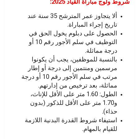
شروط ولوج مباراة القياد 2025:
ألا يتجاوز عمر المترشح 35 سنة عند
تاريخ إجراء المباراة.
الحصول على دبلوم يخول الحق في
التوظيف في سلم الأجور رقم 10 أو
درجة مماثلة.
بالنسبة للموظفين، يجب أن يكونوا
مرسمين ومنتمين إلى درجة أو إطار
مرتب في سلم الأجور رقم 10 أو درجة
مماثلة، بعد ترخيص من إدارتهم.
الطول: 1.60 متر على الأقل للإناث،
و1.70 متر على الأقل للذكور (بدون
حذاء).
استيفاء شروط القدرة البدنية اللازمة
للقيام بالمهام.