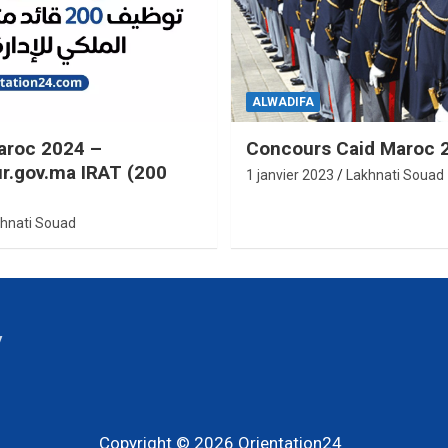
ALWADIFA
aroc 2024 –
Concours Caid Maroc 
ur.gov.ma IRAT (200
1 janvier 2023
Lakhnati Souad
hnati Souad
y
Copyright © 2026
Orientation24