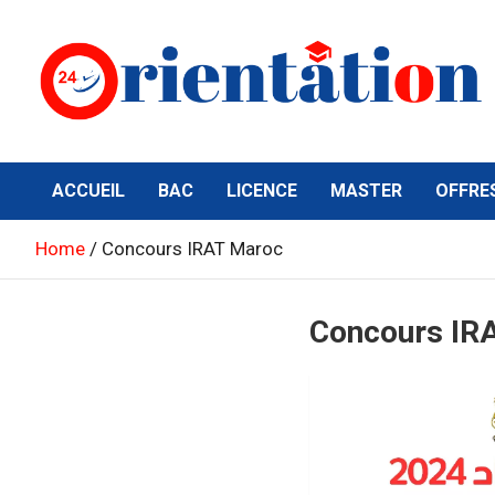
Skip
to
content
Orientation24
Emploi et Orientation au Maroc
ACCUEIL
BAC
LICENCE
MASTER
OFFRE
Home
Concours IRAT Maroc
Concours IR