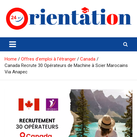
Skip
to
content
Orientation24
Emploi et Orientation au Maroc
Home
Offres d'emploi à l'étranger
Canada
Canada Recrute 30 Opérateurs de Machine à Scier Marocains
Via Anapec