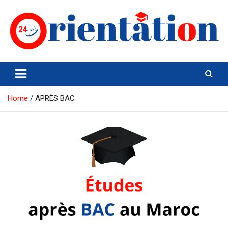
Skip
to
content
Orientation24
Emploi et Orientation au Maroc
Home
APRÈS BAC