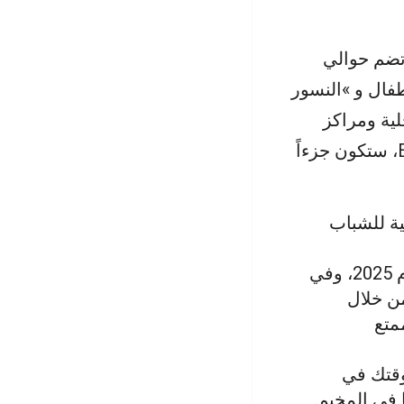
تضم حوالي
دقاء الأطفال و »النسور
ية ومراكز
عائلية وشبابية والعديد من الأنشطة الأخرى. في إطار مشروعك في ESC، ستكون جزءاً
ية للشباب
: سننظم مخيم صيفي دولي في عام 2025، وفي
ن خلال
متع
وقتك في
 في المخيم.