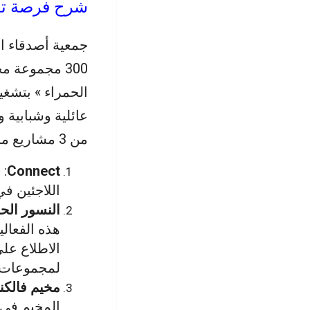
شرح فرصة تطو
جمعية أصدقاء ا
الحمراء » بتشغ
من 3 مشاريع مختلفة:
Connect
: 
اللاجئين في
النسور الح
هذه الفعال
الاطلاع عل
لمجموعات ع
مخيم فالكن
المخيم في 