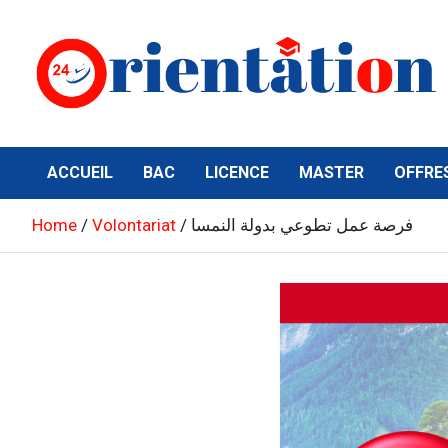
Skip
to
content
Orientation24
Emploi et Orientation au Maroc
ACCUEIL
BAC
LICENCE
MASTER
OFFRE
فرصة عمل تطوعي بدولة النمسا
Volontariat
Home