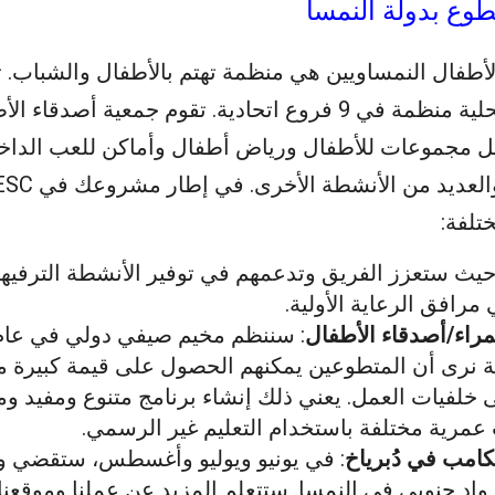
ع بدولة النمسا
لأطفال النمساويين هي منظمة تهتم بالأطفال والشباب. 
300 مجموعة محلية منظمة في 9 فروع اتحادية. تقوم جمعية أص
يل مجموعات للأطفال ورياض أطفال وأماكن للعب الداخل
حيث ستعزز الفريق وتدعمهم في توفير الأنشطة الترفيه
 مرافق الرعاية الأولية.
مراء/أصدقاء الأطفال
ية نرى أن المتطوعين يمكنهم الحصول على قيمة كبيرة م
ى خلفيات العمل. يعني ذلك إنشاء برنامج متنوع ومفيد وم
مرية مختلفة باستخدام التعليم غير الرسمي.
كامب في دُبرياخ
: في يونيو ويوليو وأغسطس، ستقضي 
وادٍ جنوبي في النمسا. ستتعلم المزيد عن عملنا وموقعنا