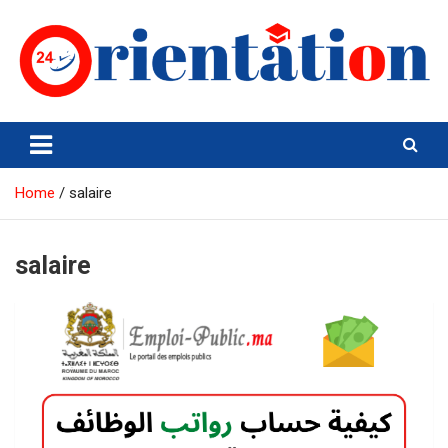
Skip
to
content
Orientation24
Emploi et Orientation au Maroc
Home
salaire
salaire