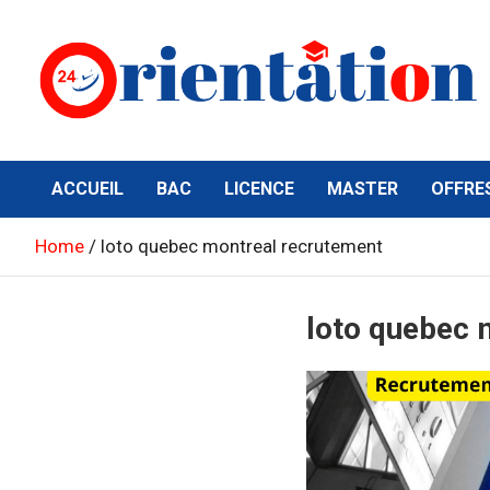
Skip
to
content
Orientation24
Emploi et Orientation au Maroc
ACCUEIL
BAC
LICENCE
MASTER
OFFRE
Home
loto quebec montreal recrutement
loto quebec 