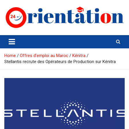
Skip
to
content
Orientation24
Emploi et Orientation au Maroc
Home
Offres d'emploi au Maroc
Kénitra
Stellantis recrute des Opérateurs de Production sur Kénitra