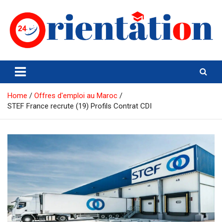
Skip
to
content
Orientation24
Emploi et Orientation au Maroc
Home
Offres d'emploi au Maroc
STEF France recrute (19) Profils Contrat CDI