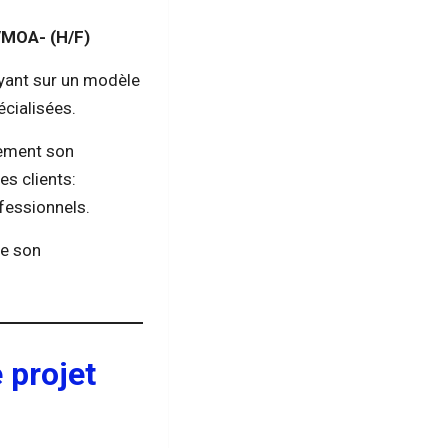
/MOA- (H/F)
uyant sur un modèle
écialisées.
vement son
es clients:
fessionnels.
de son
 projet