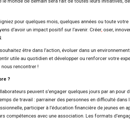
le monde de demain sera fait de toutes leurs initiatives, de
igniez pour quelques mois, quelques années ou toute votre 
ns d’avoir un impact positif sur l’avenir. Créer
,
oser, innove
N.
 souhaitez être dans l’action, évoluer dans un environnement
sentir utile au quotidien et développer ou renforcer votre exp
nous rencontrer !
ore ?
laborateurs peuvent s’engager quelques jours par an pour d
 temps de travail : parrainer des personnes en difficulté dans 
essionnelle, participer à l’éducation financière de jeunes en 
eurs compétences avec une association. Les formats d’eng