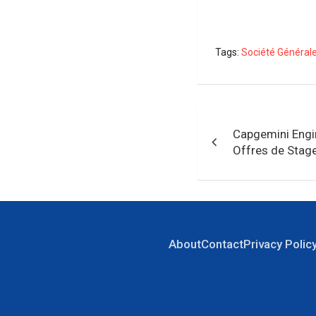
Tags:
Société Général
Navigation
Capgemini Engi
de
Offres de Stag
l’article
About
Contact
Privacy Polic