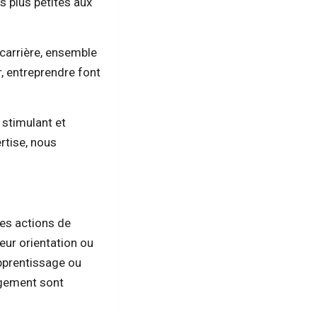
s plus petites aux
carrière, ensemble
r, entreprendre font
 stimulant et
ertise, nous
es actions de
leur orientation ou
apprentissage ou
agement sont