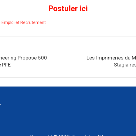
Postuler ici
e Emploi et Recrutement
neering Propose 500
Les Imprimeries du M
e PFE
Stagiaire
y