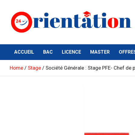
Skip
to
content
Orientation24
Emploi et Orientation au Maroc
ACCUEIL
BAC
LICENCE
MASTER
OFFRE
Home
Stage
Société Générale : Stage PFE- Chef de