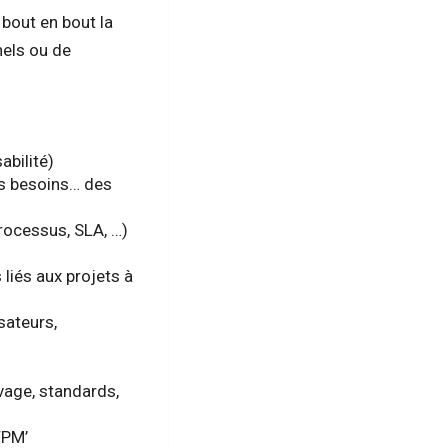
bout en bout la
nels ou de
abilité)
es besoins… des
rocessus, SLA, …)
 liés aux projets à
sateurs,
ivage, standards,
 TPM’