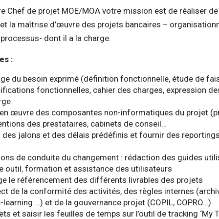
ire Chef de projet MOE/MOA votre mission est de réaliser de 
 et la maîtrise d’œuvre des projets bancaires – organisation
processus- dont il a la charge.
es :
age du besoin exprimé (définition fonctionnelle, étude de fais
ifications fonctionnelles, cahier des charges, expression d
rge
e en œuvre des composantes non-informatiques du projet (p
ventions des prestataires, cabinets de conseil…
 des jalons et des délais prédéfinis et fournir des reportings
ions de conduite du changement : rédaction des guides utili
e outil
,
formation et assistance des utilisateurs
e le référencement des différents livrables des projets
ect de la conformité des activités, des règles internes (arch
 e-learning …) et de la gouvernance projet (COPIL, COPRO…)
jets et saisir les feuilles de temps sur l’outil de tracking ‘My