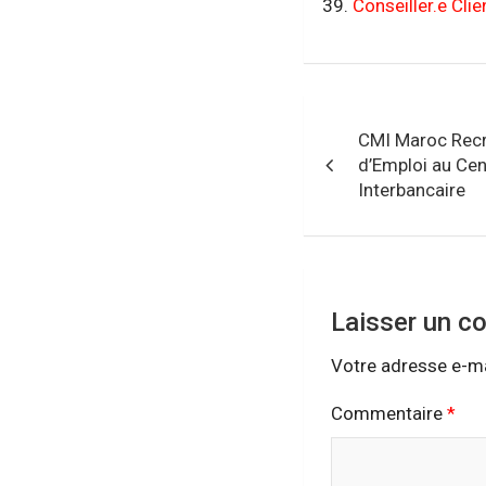
Conseiller.e Cl
Navigation
CMI Maroc Recr
de
d’Emploi au Ce
Interbancaire
l’article
Laisser un c
Votre adresse e-ma
Commentaire
*