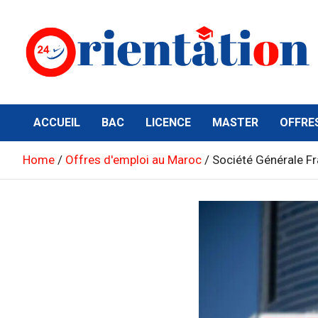
Skip
to
content
Orientation24
Emploi et Orientation au Maroc
ACCUEIL
BAC
LICENCE
MASTER
OFFRE
Home
Offres d'emploi au Maroc
Société Générale Fr