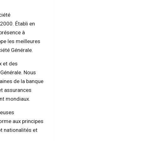
ciété
 2000. Établi en
 présence à
ppe les meilleures
iété Générale.
 et des
é Générale. Nous
aines de la banque
 et assurances
ent mondiaux.
reuses
orme aux principes
t nationalités et