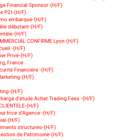
ge Financial Sponsor-(H/F)
e P2I-(H/F)
 pmo embarqué-(H/F)
tèle débutant-(H/F)
entèle-(H/F)
MMERCIAL CONFIRME Lyon-(H/F)
cueil -(H/F)
er Privé-(H/F)
rg, France
urité Financière -(H/F)
Marketing-(H/F)
ting-(H/F)
Chargé d’étude Achat Trading Fees -(H/F)
CLIENTELE-(H/F)
eur.trice d’Agence -(H/F)
ial-(H/F)
ements structurés-(H/F)
Gestion de Patrimoine-(H/F)