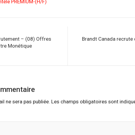
ientèle PREMIUM-(H/F)
utement – (08) Offres
Brandt Canada recrute 
ntre Monétique
ommentaire
il ne sera pas publiée.
Les champs obligatoires sont indiq