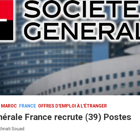
U MAROC
FRANCE
OFFRES D'EMPLOI À L'ÉTRANGER
nérale France recrute (39) Postes
khnati Souad