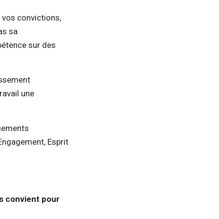
 vos convictions,
as sa
pétence sur des
issement
ravail une
agements
, Engagement, Esprit
us convient pour