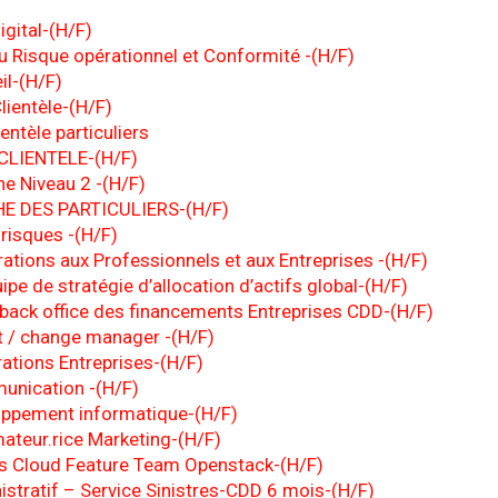
igital-(H/F)
u Risque opérationnel et Conformité -(H/F)
il-(H/F)
Clientèle-(H/F)
ientèle particuliers
CLIENTELE-(H/F)
ne Niveau 2 -(H/F)
E DES PARTICULIERS-(H/F)
risques -(H/F)
ations aux Professionnels et aux Entreprises -(H/F)
ipe de stratégie d’allocation d’actifs global-(H/F)
 back office des financements Entreprises CDD-(H/F)
t / change manager -(H/F)
ations Entreprises-(H/F)
unication -(H/F)
oppement informatique-(H/F)
ateur.rice Marketing-(H/F)
s Cloud Feature Team Openstack-(H/F)
stratif – Service Sinistres-CDD 6 mois-(H/F)