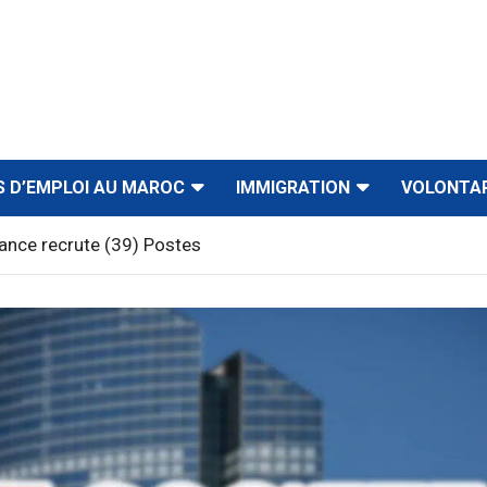
S D’EMPLOI AU MAROC
IMMIGRATION
VOLONTA
ance recrute (39) Postes