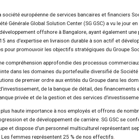
la société européenne de services bancaires et financiers So
été Générale Global Solution Center (SG GSC) a vu le jour en
 développement offshore à Bangalore, ayant également une
5 ans d’expertise en livraison durable à son actif et dévelo
s pour promouvoir les objectifs stratégiques du Groupe Soc
ne compréhension approfondie des processus commerciaux
inte dans les domaines du portefeuille diversifié de Sociét
tions de premier ordre aux entités du Groupe dans les dom
d’investissement, de la banque de détail, des financements
banque privée et de la gestion et des services d’investissem
 plus haute importance à nos employés et offrons de nomb
ogression et de développement de carrière. SG GSC se conf
upe et dispose d’un personnel multiculturel représentant sep
. Les femmes représentent 25 % de nos effectifs
.