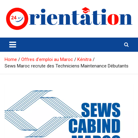
Skip
to
content
Orientation24
Emploi et Orientation au Maroc
Home
Offres d'emploi au Maroc
Kénitra
Sews Maroc recrute des Techniciens Maintenance Débutants