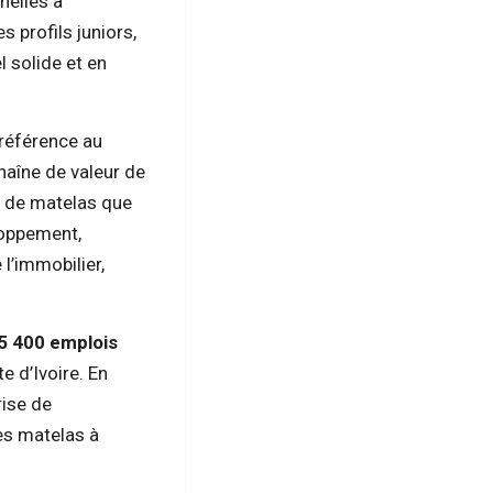
nelles à
s profils juniors,
l solide et en
 référence au
chaîne de valeur de
t de matelas que
eloppement,
l’immobilier,
5 400 emplois
e d’Ivoire. En
rise de
les matelas à