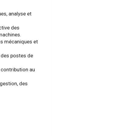
es, analyse et
ctive des
 machines.
ons mécaniques et
e des postes de
 contribution au
gestion, des