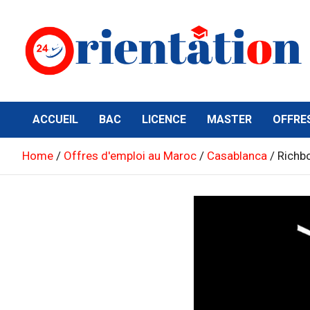
Skip
to
content
Orientation24
Emploi et Orientation au Maroc
ACCUEIL
BAC
LICENCE
MASTER
OFFRE
Home
Offres d'emploi au Maroc
Casablanca
Richbo