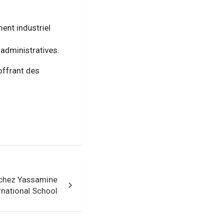
ment industriel
 administratives.
 offrant des
 chez Yassamine
rnational School