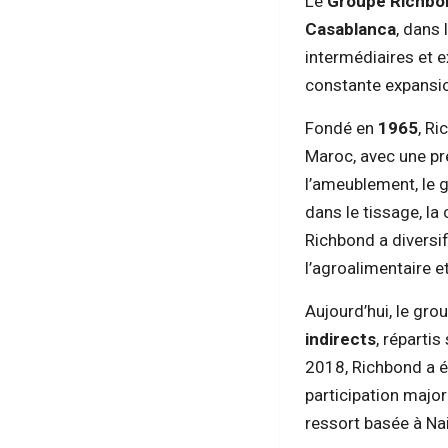
Le
Groupe Richbo
Casablanca
, dans
intermédiaires et e
constante expansi
Fondé en
1965
, R
Maroc, avec une pré
l’ameublement, le 
dans le tissage, la
Richbond a diversif
l’agroalimentaire e
Aujourd’hui, le gr
indirects
, répartis
2018, Richbond a é
participation major
ressort basée à Nai