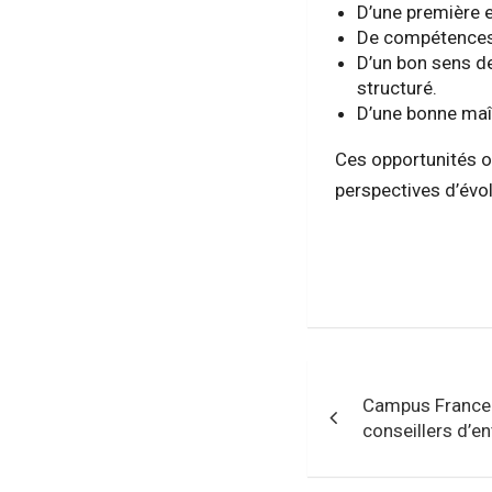
D’une première 
De compétences
D’un bon sens de
structuré.
D’une bonne maît
Ces opportunités of
perspectives d’évol
Navigation
Campus France 
de
conseillers d’en
l’article