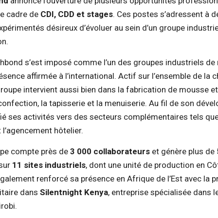
nd
annonce l’ouverture de plusieurs opportunités profession
 le cadre de
CDI, CDD et stages
. Ces postes s’adressent à de
xpérimentés désireux d’évoluer au sein d’un groupe industrie
on.
ichbond s’est imposé comme l’un des groupes industriels de
sence affirmée à l’international. Actif sur l’ensemble de la 
groupe intervient aussi bien dans la fabrication de mousse e
 confection, la tapisserie et la menuiserie. Au fil de son dév
ié ses activités vers des secteurs complémentaires tels que 
t l’agencement hôtelier.
oupe compte près de
3 000 collaborateurs
et génère plus de
 sur
11 sites industriels
, dont une unité de production en Côt
galement renforcé sa présence en Afrique de l’Est avec la p
itaire dans
Silentnight Kenya
, entreprise spécialisée dans 
robi.