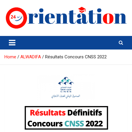
Skip
to
content
Orientation24
Emploi et Orientation au Maroc
Home
ALWADIFA
Résultats Concours CNSS 2022