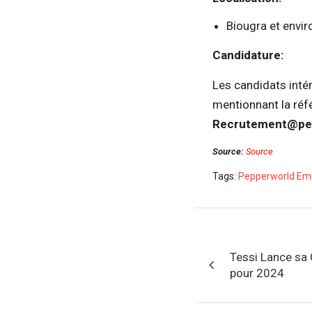
Biougra et envir
Candidature:
Les candidats intér
mentionnant la réf
Recrutement@pe
Source:
Source
Tags:
Pepperworld Emp
Navigation
Tessi Lance sa
de
pour 2024
l’article