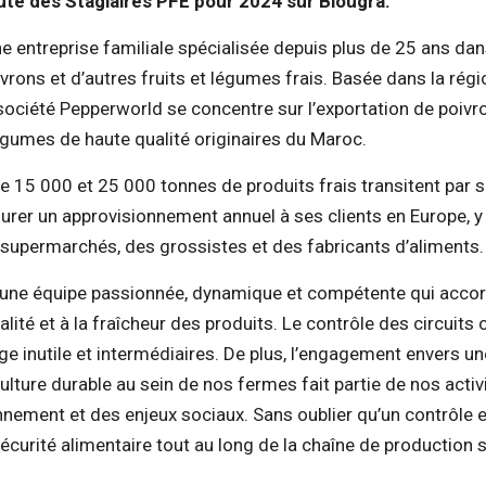
te des Stagiaires PFE pour 2024 sur Biougra.
e entreprise familiale spécialisée depuis plus de 25 ans dan
ivrons et d’autres fruits et légumes frais. Basée dans la rég
société Pepperworld se concentre sur l’exportation de poivro
légumes de haute qualité originaires du Maroc.
e 15 000 et 25 000 tonnes de produits frais transitent par 
surer un approvisionnement annuel à ses clients en Europe, 
 supermarchés, des grossistes et des fabricants d’aliments.
 une équipe passionnée, dynamique et compétente qui accor
lité et à la fraîcheur des produits. Le contrôle des circuits 
age inutile et intermédiaires. De plus, l’engagement envers 
culture durable au sein de nos fermes fait partie de nos activ
nnement et des enjeux sociaux. Sans oublier qu’un contrôle e
écurité alimentaire tout au long de la chaîne de production