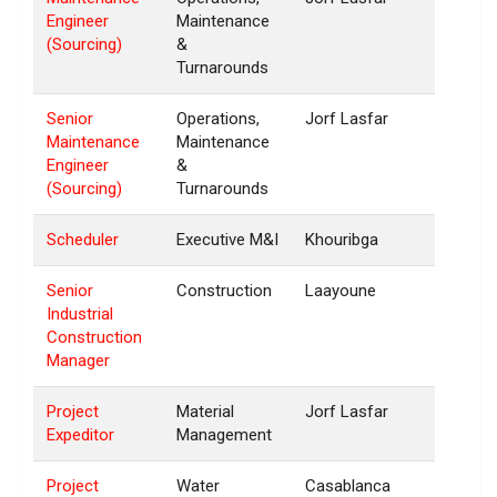
Engineer
Maintenance
(Sourcing)
&
Turnarounds
Senior
Operations,
Jorf Lasfar
Maintenance
Maintenance
Engineer
&
(Sourcing)
Turnarounds
Scheduler
Executive M&I
Khouribga
Senior
Construction
Laayoune
Industrial
Construction
Manager
Project
Material
Jorf Lasfar
Expeditor
Management
Project
Water
Casablanca