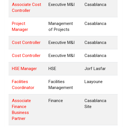
Associate Cost
Executive M&I
Casablanca
Controller
Project
Management
Casablanca
Manager
of Projects
Cost Controller
Executive M&I
Casablanca
Cost Controller
Executive M&I
Casablanca
HSE Manager
HSE
Jorf Lasfar
Facilities
Facilities
Laayoune
Coordinator
Management
Associate
Finance
Casablanca
Finance
Site
Business
Partner