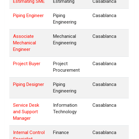
Estimating SME
Estimating
Casablanca
Piping Engineer
Piping
Casablanca
Engineering
Associate
Mechanical
Casablanca
Mechanical
Engineering
Engineer
Project Buyer
Project
Casablanca
Procurement
Piping Designer
Piping
Casablanca
Engineering
Service Desk
Information
Casablanca
and Support
Technology
Manager
Internal Control
Finance
Casablanca
Specialist