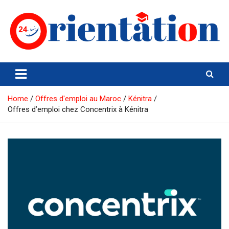
Skip
to
content
Orientation24
Emploi et Orientation au Maroc
Home
Offres d'emploi au Maroc
Kénitra
Offres d’emploi chez Concentrix à Kénitra