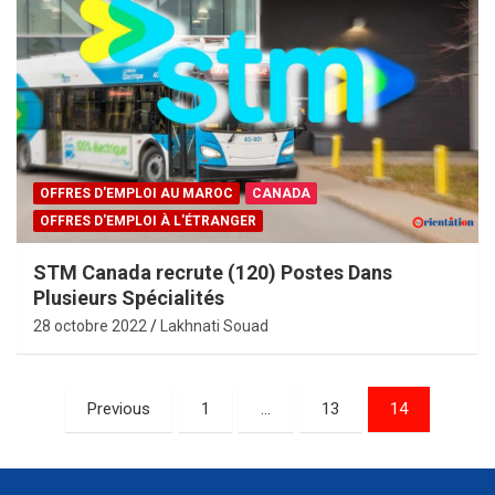
OFFRES D'EMPLOI AU MAROC
CANADA
OFFRES D'EMPLOI À L'ÉTRANGER
STM Canada recrute (120) Postes Dans
Plusieurs Spécialités
28 octobre 2022
Lakhnati Souad
Pagination
Previous
1
…
13
14
des
publications