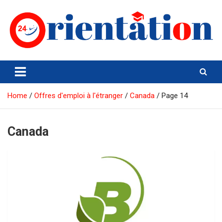
Skip
to
content
Orientation24
Emploi et Orientation au Maroc
Home
Offres d'emploi à l'étranger
Canada
Page 14
Canada