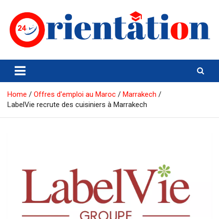
Skip
to
content
Orientation24
Emploi et Orientation au Maroc
Home
Offres d'emploi au Maroc
Marrakech
LabelVie recrute des cuisiniers à Marrakech