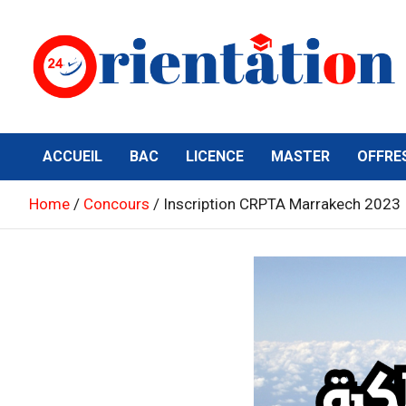
Skip
to
content
Orientation24
Emploi et Orientation au Maroc
ACCUEIL
BAC
LICENCE
MASTER
OFFRE
Home
Concours
Inscription CRPTA Marrakech 2023