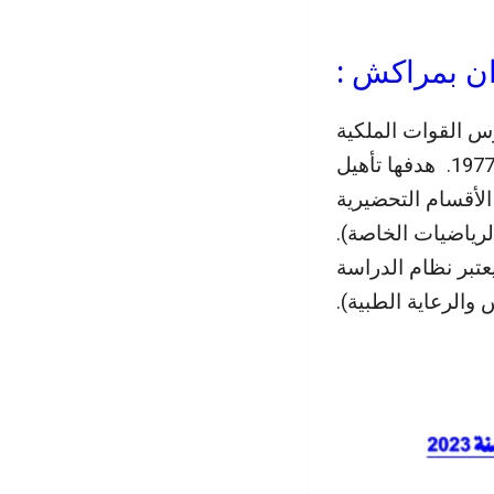
طيران بمراكش
ارس القوات الملكية
الجوية وتشاركها موقعها وبنياتها التحتية بل وحتى تاريخًها منذ إنشاءها سنة 1977. هدفها تأهيل
الأقسام التحضيرية
( الرياضيات الخاصة
يعتبر نظام الدراسة
س والرعاية الطبية