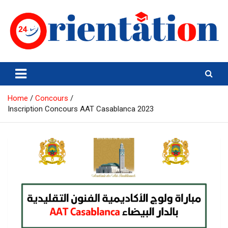
Skip
to
content
Orientation24
Emploi et Orientation au Maroc
Home
Concours
Inscription Concours AAT Casablanca 2023