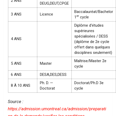
2 ANS
DEUG,DEUT,CPGE
Baccalauréat/Bachelor
3 ANS
Licence
er
1
cycle
Diplôme d’études
supérieures
spécialisées / DESS
4 ANS
(diplôme de 2e cycle
offert dans quelques
disciplines seulement)
Maîtrise/Master 2e
5 ANS
Master
cycle
6 ANS
DESA,DES,DESS
Ph. D. —
Doctorat/Ph.D 3e
8 À 10 ANS
Doctorat
cycle
Source :
https://admission.umontreal.ca/admission/preparati
on-de-la-demande/verifier-les-conditions-