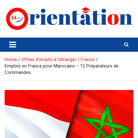
Skip
to
content
Orientation24
Emploi et Orientation au Maroc
Home
Offres d'emploi à l'étranger
France
Emplois en France pour Marocains – 12 Préparateurs de
Commandes