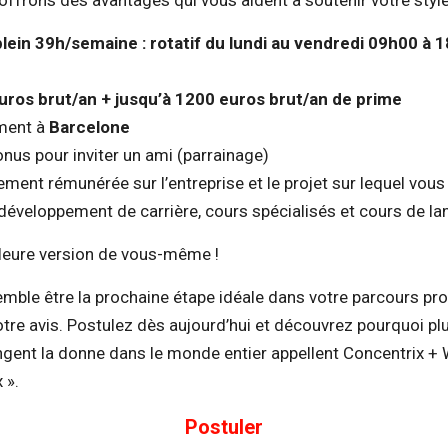
offrons des avantages qui vous aident à soutenir votre style
lein 39h/semaine : rotatif du lundi au vendredi 09h00 à 
euros brut/an + jusqu’à 1200 euros brut/an de prime
ment à
Barcelone
onus pour inviter un ami (parrainage)
ment rémunérée sur l’entreprise et le projet sur lequel vous 
veloppement de carrière, cours spécialisés et cours de la
leure version de vous-même !
semble être la prochaine étape idéale dans votre parcours pr
otre avis. Postulez dès aujourd’hui et découvrez pourquoi p
gent la donne dans le monde entier appellent Concentrix + 
 ».
Postuler