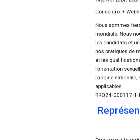
14 janvier 2024
Lakh
Concentrix + Webhe
Nous sommes fiers d
mondiale
.
Nous nou
les candidats et u
nos pratiques de r
et les qualification
l’orientation sexuell
l’origine nationale
applicables.
RRQ24-000117-1
Représent