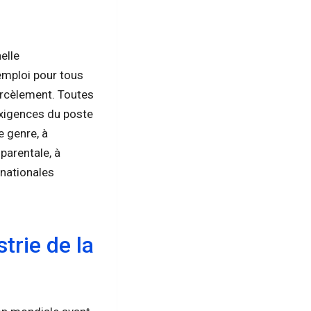
elle
emploi pour tous
arcèlement. Toutes
exigences du poste
e genre, à
u parentale, à
 nationales
trie de la