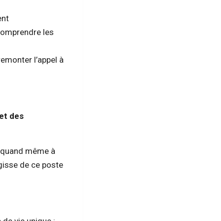
ent
 comprendre les
 remonter l’appel à
et des
ns quand même à
agisse de ce poste