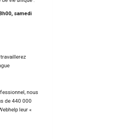
 de vie unique :
18h00, samedi
travaillerez
ngue
ofessionnel, nous
lus de 440 000
Webhelp leur «