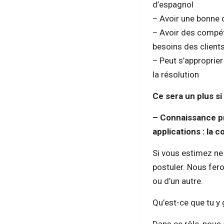
d’espagnol
– Avoir une bonne d
– Avoir des compét
besoins des client
– Peut s’approprier 
la résolution
Ce sera un plus s
– Connaissance pr
applications : la
Si vous estimez n
postuler. Nous fero
ou d’un autre.
Qu’est-ce que tu y