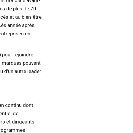
on mondiale avant-
yés de plus de 70
ès et au bien-être
sés année après
 entreprises en
)
pour rejoindre
es marques pouvant
u d’un autre leader.
ien continu dont
entiel de
rs et dirigeants
 programmes