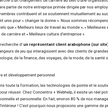
herche d’un changement de carrière au sein d’une organisati
ire partie de notre entreprise primée dirigée par nos emplo
embres contribuent et se soutiennent mutuellement au succ
ent unis pour « changer la donne ». Nous sommes récompen
tels que « Meilleurs lieux de travail au monde », « Meilleures
de carrière et « Meilleure culture d’entreprise ».
recherche d’
un représentant client arabophone (sur site
angeurs de jeu qui interagissent avec des clients de grand
nologie, de la finance, des voyages, de la mode, de la santé o
.
ère et développement personnel
s toute la formation, les technologies de pointe et le sout
our réussir. Chez Concentrix + Webhelp, il existe un réel pot
ionnelle et personnelle. En fait, environ 80 % de nos manage
 l’intérieur ! C’est pourquoi nous proposons une gamme de