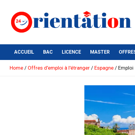
Skip
to
content
Orientation24
Emploi et Orientation au Maroc
ACCUEIL
BAC
LICENCE
MASTER
OFFRE
Home
Offres d'emploi à l'étranger
Espagne
Emploi 